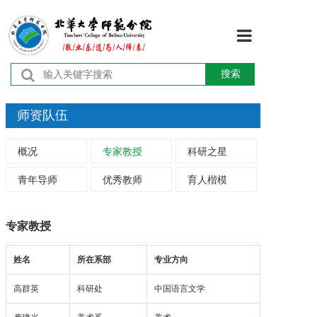
首页
搜索
学校概况
师资队伍
机构设置
概况
专家教授
科研之星
师资队伍
青年导师
优秀教师
育人楷模
教育教学
专家教授
学术研究
姓名
所在系部
专业方向
学团工作
高群英
科研处
中国语言文学