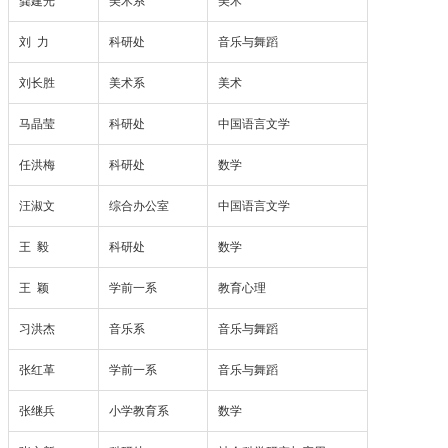
龚建光
美术系
美术
招生就业
刘 力
科研处
音乐与舞蹈
学院党建
刘长胜
美术系
美术
马晶莹
科研处
中国语言文学
任洪梅
科研处
数学
汪淑文
综合办公室
中国语言文学
王 毅
科研处
数学
王 颖
学前一系
教育心理
习洪杰
音乐系
音乐与舞蹈
张红革
学前一系
音乐与舞蹈
张继兵
小学教育系
数学