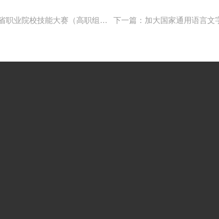
上一篇：北华大学师范分院应用技术系在2025年吉林省职业院校技能大赛（高职组）—— 信创协同办公及短视频创作与运营赛项再创佳绩