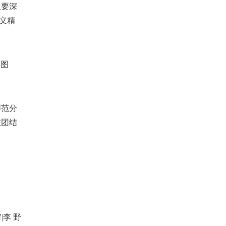
生要深
义精
。
勇图
师范分
在团结
|李 野