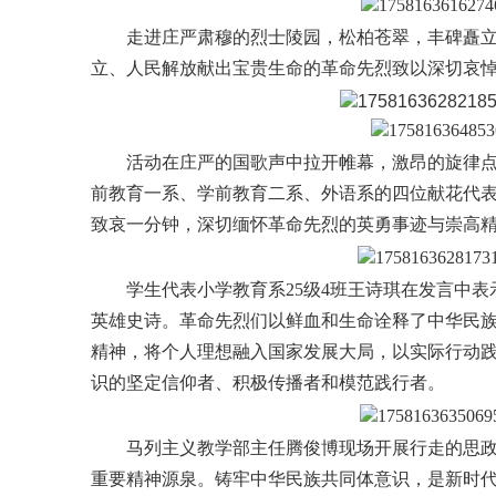
走进庄严肃穆的烈士陵园，松柏苍翠，丰碑矗
立、人民解放献出宝贵生命的革命先烈致以深切哀
活动在庄严的国歌声中拉开帷幕，激昂的旋律
前教育一系、学前教育二系、外语系的四位献花代
致哀一分钟，深切缅怀革命先烈的英勇事迹与崇高
学生代表小学教育系25级4班王诗琪在发言中
英雄史诗。革命先烈们以鲜血和生命诠释了中华民
精神，将个人理想融入国家发展大局，以实际行动践
识的坚定信仰者、积极传播者和模范践行者。
马列主义教学部主任腾俊博现场开展行走的思
重要精神源泉。铸牢中华民族共同体意识，是新时