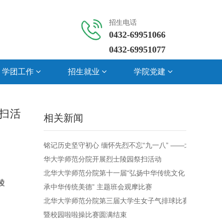
招生电话
0432-69951066

0432-69951077
学团工作
招生就业
学院党建
扫活
相关新闻
铭记历史坚守初心 缅怀先烈不忘“九一八” ——北
华大学师范分院开展烈士陵园祭扫活动
北华大学师范分院第十一届“弘扬中华传统文化 传
陵
承中华传统美德” 主题班会观摩比赛
北华大学师范分院第三届大学生女子气排球比赛
暨校园啦啦操比赛圆满结束