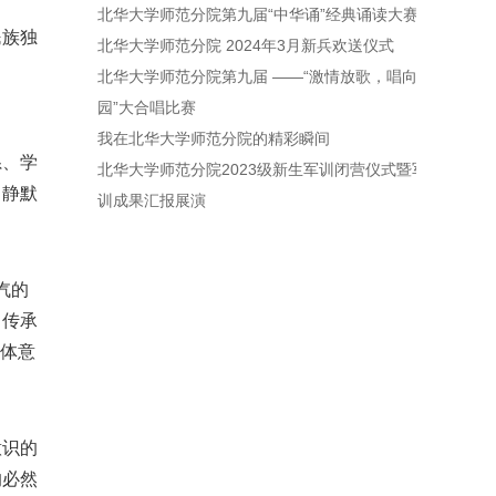
北华大学师范分院第九届“中华诵”经典诵读大赛
民族独
北华大学师范分院 2024年3月新兵欢送仪式
北华大学师范分院第九届 ——“激情放歌，唱向校
园”大合唱比赛
我在北华大学师范分院的精彩瞬间
系、学
北华大学师范分院2023级新生军训闭营仪式暨军
，静默
训成果汇报展演
忾的
、传承
同体意
意识的
的必然