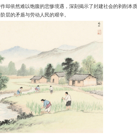
劳作却依然难以饱腹的悲惨境遇，深刻揭示了封建社会的剥削本
会阶层的矛盾与劳动人民的艰辛。