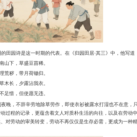
的田园诗是这一时期的代表。在《归园田居·其三》中，他写道
南山下，草盛豆苗稀。
理荒秽，带月荷锄归。
草木长，夕露沾我衣。
不足惜，但使愿无违。
到夜晚，不辞辛劳地除草劳作，即使衣衫被露水打湿也不在意，
劳动过程的记录，更蕴含着文人对质朴生活的向往，以及在劳动
然、对劳动的审美转变，劳动不再仅仅是生存必需，更成为一种