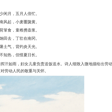
少闲月，五月人倍忙。
南风起，小麦覆陇黄。
荷箪食，童稚携壶浆。
饷田去，丁壮在南冈。
暑土气，背灼炎天光。
不知热，但惜夏日长。
间挥汗如雨，妇女儿童负责送饭送水。诗人细致入微地描绘出劳
出对劳动人民的敬重与关怀。