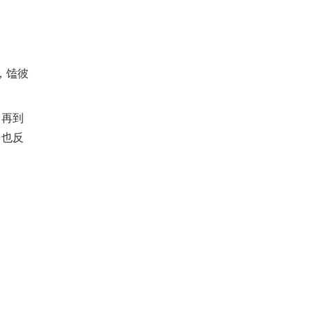
，馌彼
，再到
，也反