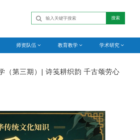
搜索
师资队伍
教育教学
学术研究
（第三期）| 诗笺耕织韵 千古颂劳心