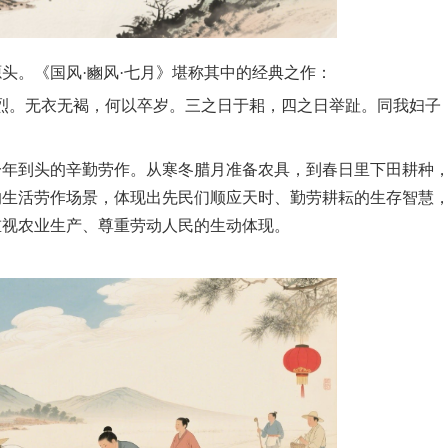
头。《国风·豳风·七月》堪称其中的经典之作：
烈。无衣无褐，何以卒岁。三之日于耜，四之日举趾。同我妇子
一年到头的辛勤劳作。从寒冬腊月准备农具，到春日里下田耕种
的生活劳作场景，体现出先民们顺应天时、勤劳耕耘的生存智慧
重视农业生产、尊重劳动人民的生动体现。