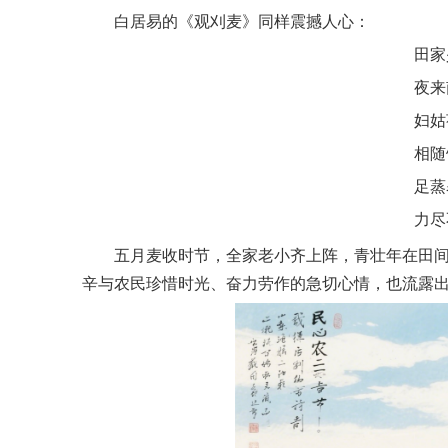
白居易的《观刈麦》同样震撼人心：
田家
夜来
妇姑
相随
足蒸
力尽
五月麦收时节，全家老小齐上阵，青壮年在田
辛与农民珍惜时光、奋力劳作的急切心情，也流露