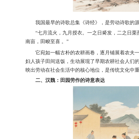
我国最早的诗歌总集《诗经》，是劳动诗歌的源
“七月流火，九月授衣。一之日觱发，二之日栗
南亩，田畯至喜 。”
它宛如一幅古朴的农耕画卷，逐月铺展着农夫
妇人孩子田间送饭，生动展现了早期农耕社会人们
映出劳动在社会生活中的核心地位，是传统文化中
二、汉魏：田园劳作的诗意表达