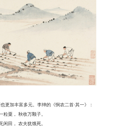
也更加丰富多元。李绅的《悯农二首·其一》：
一粒粟， 秋收万颗子。
无闲田， 农夫犹饿死。