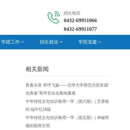
招生电话
0432-69951066

0432-69951077
学团工作
招生就业
学院党建
相关新闻
青春乐章 草坪飞扬——北华大学师范分院首届“拾
光青春”草坪音乐会奏响夏夜
中华传统文化知识每周一学（第六期）| 艾香粽韵
间 端午忆绵延
中华传统文化知识每周一学（第五期）| 神秘而璀
璨的殷商文明