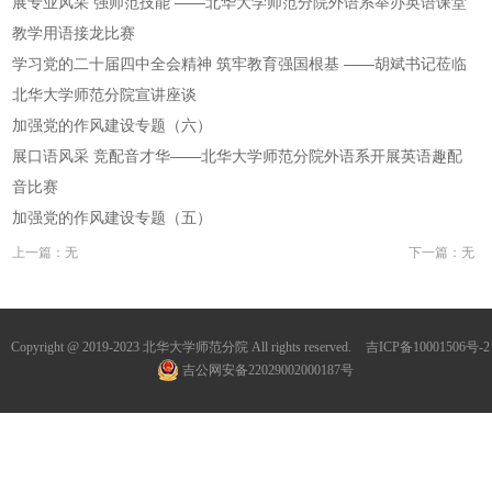
展专业风采 强师范技能 ——北华大学师范分院外语系举办英语课堂
招生
教学用语接龙比赛
学院
学习党的二十届四中全会精神 筑牢教育强国根基 ——胡斌书记莅临
北华大学师范分院宣讲座谈
加强党的作风建设专题（六）
展口语风采 竞配音才华——北华大学师范分院外语系开展英语趣配
音比赛
加强党的作风建设专题（五）
上一篇：无
下一篇：无
Copyright @ 2019-2023 北华大学师范分院 All rights reserved.
吉ICP备10001506号-2
吉公网安备22029002000187号