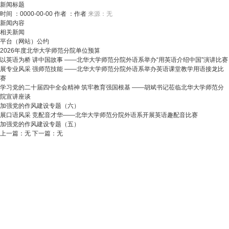
首
新闻标题
页
时间 ：0000-00-00
作者 ：作者
来源：无
搜索
学
新闻内容
校
相关新闻
概
平台（网站）公约
况
2026年度北华大学师范分院单位预算
学
以英语为桥 讲中国故事 ——北华大学师范分院外语系举办“用英语介绍中国”演讲比赛
校
展专业风采 强师范技能 ——北华大学师范分院外语系举办英语课堂教学用语接龙比
简
赛
介
学习党的二十届四中全会精神 筑牢教育强国根基 ——胡斌书记莅临北华大学师范分
学
院宣讲座谈
校
加强党的作风建设专题（六）
标
展口语风采 竞配音才华——北华大学师范分院外语系开展英语趣配音比赛
识
加强党的作风建设专题（五）
历
上一篇：无
下一篇：无
史
友
联系我们
教
Copyright @ 2019-2023 北华大学师范分院 All rights reserved.
沿
情
电话：0432-69951068
务
吉ICP备10001506号-2
革
链
邮箱：
管
吉公网安备22029002000187号
校
接
bhdxsffy2022@163.com
理
情
邮编：132013
平
统
地址：吉林省吉林市丰满
台
计
区吉林大街22号
吉
地
内容：北华大学师范分院
林
图
宣传统战部
市
交
维护：北华大学师范分院
教